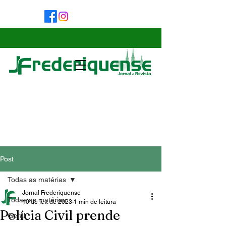
Post
Todas as matérias
Jornal Frederiquense
Todas as matérias
10 de fev. de 2023
1 min de leitura
Polícia Civil prende
Geral