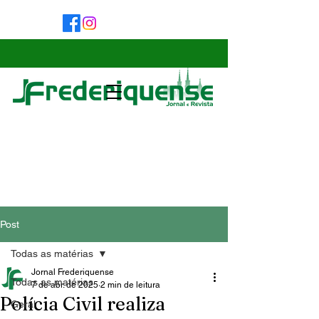
Post
Todas as matérias
Jornal Frederiquense
Todas as matérias
7 de abr. de 2025
2 min de leitura
Polícia Civil realiza
Geral