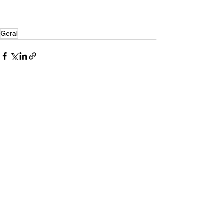
Geral
Ver tudo
Posts recentes