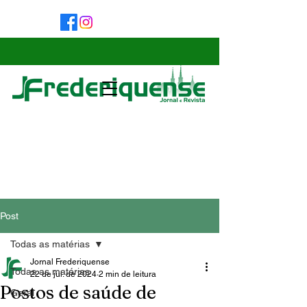
Post
Todas as matérias
Jornal Frederiquense
Todas as matérias
22 de jul. de 2024
2 min de leitura
Postos de saúde de
Geral