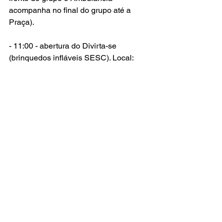
acompanha no final do grupo até a 
Praça).
- 11:00 - abertura do Divirta-se 
(brinquedos infláveis SESC). Local: 
Praça da Matriz e Rua do Comércio.
- 15:30 - fala do Prefeito, PARABÉNS. 
Local: Praça da Matriz e Rua do 
Comércio.
- 16:30 - Circo Social Cufa. Local: 
Praça da Matriz e Rua do Comércio.
- 19:00 - início do Carnaval 
Comunitário. Local: Praça da Matriz e 
Rua do Comércio. Grupos de Pagode: 
Seu Zé, Batucada Boa, Sambaê. 