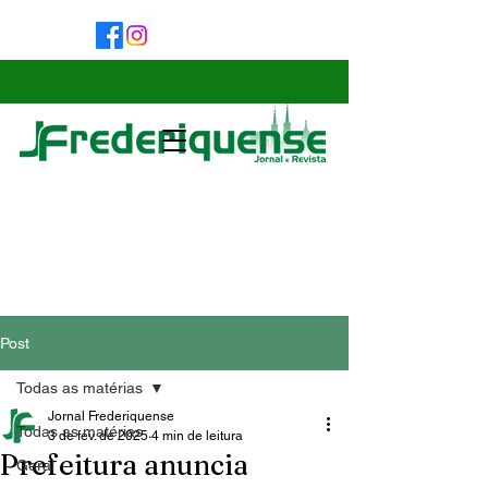
Post
Todas as matérias
Jornal Frederiquense
Todas as matérias
3 de fev. de 2025
4 min de leitura
Prefeitura anuncia
Geral