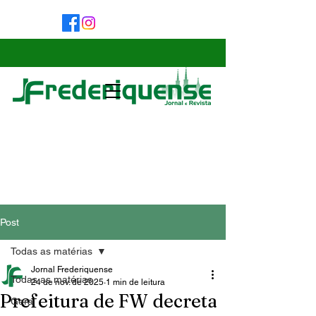
Post
Todas as matérias
Jornal Frederiquense
Todas as matérias
24 de nov. de 2025
1 min de leitura
Prefeitura de FW decreta
Geral