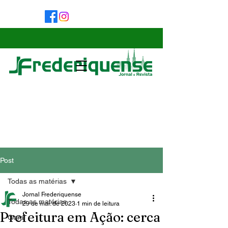
Post
Todas as matérias
Jornal Frederiquense
Todas as matérias
29 de mai. de 2023
1 min de leitura
Prefeitura em Ação: cerca
Geral