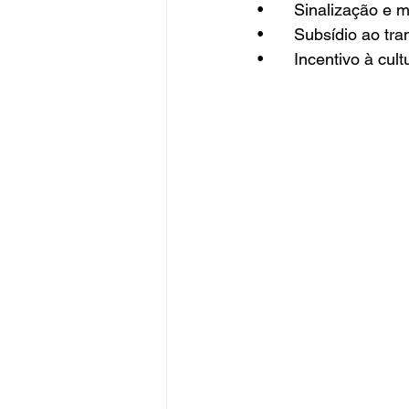
•	Sinalização e
•	Subsídio ao tr
•	Incentivo à cu