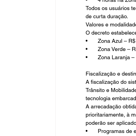
Todos os usuários te
de curta duração.
Valores e modalidade
O decreto estabelece
•	Zona Azul – R
•	Zona Verde – 
•	Zona Laranja 
Fiscalização e desti
A fiscalização do s
Trânsito e Mobilidad
tecnologia embarcad
A arrecadação obtid
prioritariamente, à 
poderão ser aplicad
•	Programas de 