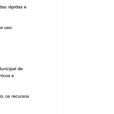
das rápidas e 
de uso:
unicipal de 
nicos e 
o, os recursos 