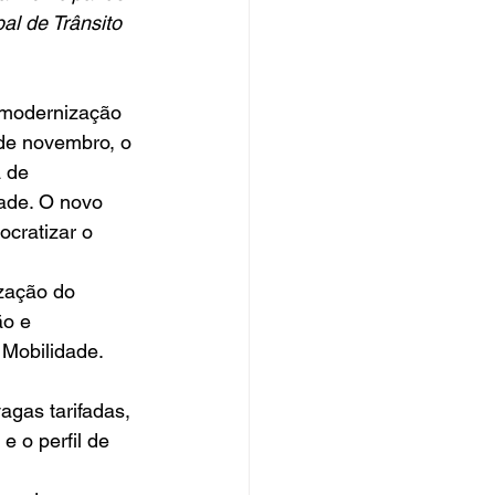
l de Trânsito 
 modernização 
de novembro, o 
 de 
ade. O novo 
cratizar o 
 
zação do 
o e 
 Mobilidade.
gas tarifadas, 
e o perfil de 