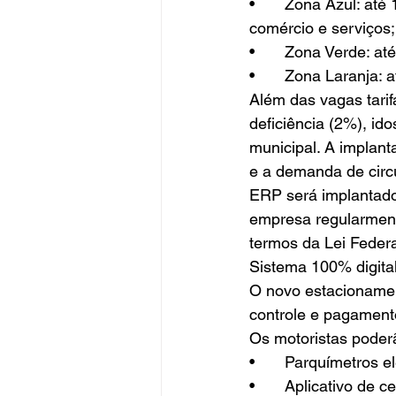
•	Zona Azul: até 1.400 vagas, concentradas na área central e de maior fluxo de 
comércio e serviços;
•	Zona Verde: a
•	Zona Laranja:
Além das vagas tari
deficiência (2%), id
municipal. A implant
e a demanda de circ
ERP será implantado 
empresa regularmente
termos da Lei Federa
Sistema 100% digita
O novo estacionament
controle e pagament
Os motoristas poderã
•	Parquímetros e
•	Aplicativo de celular, que permitirá comprar créditos, controlar tempo e renovar o 