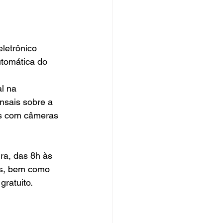
utomática do 
nsais sobre a 
os com câmeras 
ra, das 8h às 
os, bem como 
gratuito.