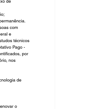
io;
 permanência.
ssoas com 
eral e 
studos técnicos 
ativo Pago - 
tificados, por 
rio, nos 
cnologia de 