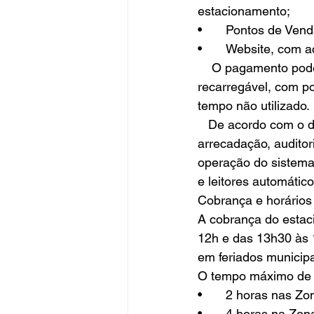
estacionamento;
•	Pontos de Ven
•	Website, com 
    O pagamento poderá ser feito via cartões de débito e crédito, PIX ou TAG eletrônico 
recarregável, com p
tempo não utilizado.
   De acordo com o decreto, a tecnologia adotada garantirá transparência total na 
arrecadação, auditor
operação do sistema
e leitores automátic
Cobrança e horários
A cobrança do estaci
12h e das 13h30 às 
em feriados municipa
O tempo máximo de 
•	2 horas nas Z
•	4 horas na Zon