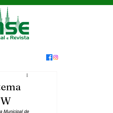
stema
 FW
a Municipal de 