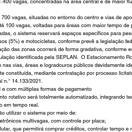
té 700 vagas, situadas no entorno do centro e vias de apo
 até 100 vagas, voltadas para áreas com maior tempo de
fadas, o sistema reservará espaços específicos para pe
osos (5%) e motocicletas, conforme prevê a legislação fed
ação das zonas ocorrerá de forma gradativa, conforme e
ulação identificada pela SEPLAN.  O Estacionamento Rot
nas vias, áreas e logradouros públicos devidamente iden
 constituída, mediante contratação por processo licitató
l n.° 14.133/2021.
l e com múltiplas formas de pagamento
o rotativo será totalmente automatizado, integrando te
o em tempo real.
o utilizar o sistema por meio de:
letrônicos multivagas, com controle por placa;