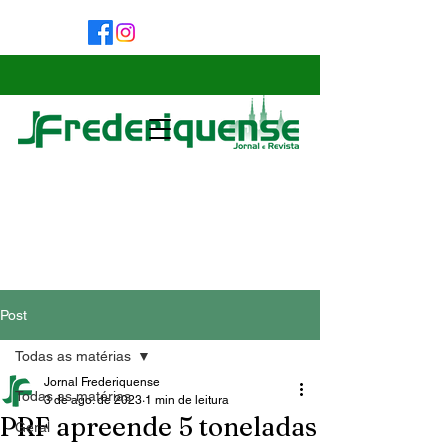
Post
Todas as matérias
Jornal Frederiquense
Todas as matérias
3 de ago. de 2023
1 min de leitura
PRF apreende 5 toneladas
Geral