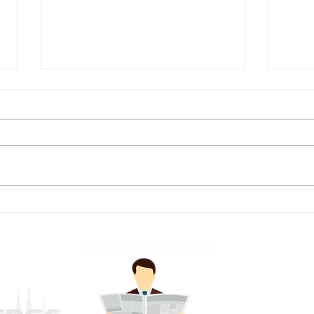
Defesa Civil atualiza
Fred
previsão meteorológica
para os próximos dias no
RS