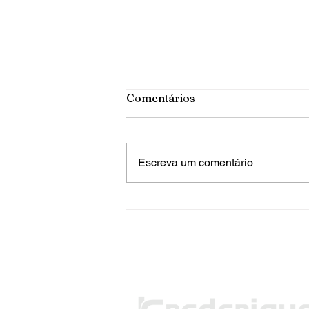
Comentários
Escreva um comentário
PRF apreende mais de 120
quilos de maconha em FW