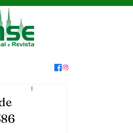
 de
386