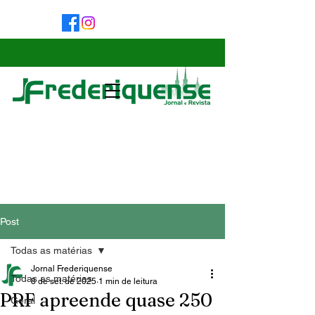
Post
Todas as matérias
Jornal Frederiquense
Todas as matérias
8 de set. de 2025
1 min de leitura
PRF apreende quase 250
Geral