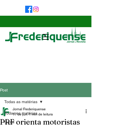
Post
Todas as matérias
Jornal Frederiquense
Todas as matérias
17 de jun.
1 min de leitura
PRF orienta motoristas
Geral