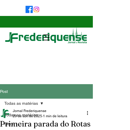
Post
Todas as matérias
Jornal Frederiquense
Todas as matérias
29 de abr. de 2025
1 min de leitura
Primeira parada do Rotas
Geral