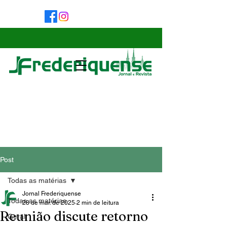
Post
Todas as matérias
Jornal Frederiquense
Todas as matérias
28 de mar. de 2025
2 min de leitura
Reunião discute retorno
Geral