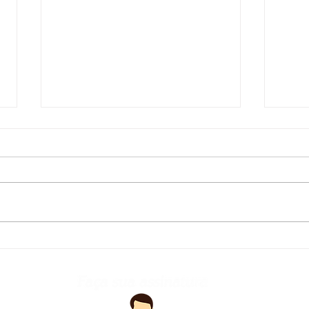
Defesa Civil atualiza
Fred
previsão meteorológica
para os próximos dias no
RS