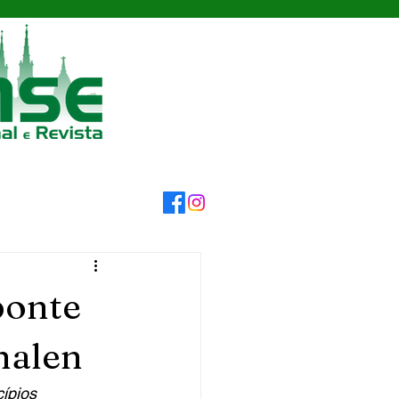
ponte
halen
cípios