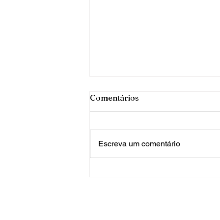
Comentários
Escreva um comentário
PRF apreende mais de 120
quilos de maconha em FW