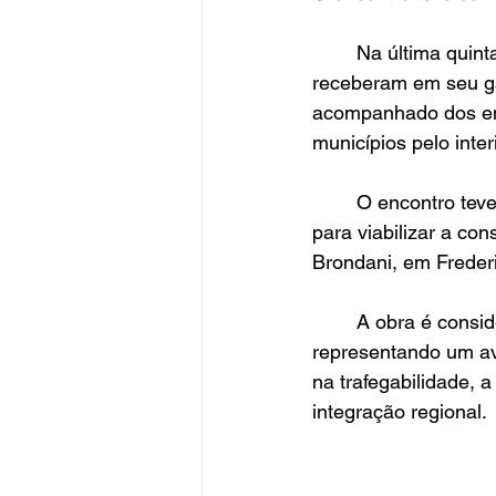
	Na última quinta-feira, 10 de julho, prefeito Zílio Roggia e vice-prefeito Dirceu Bisognin, 
receberam em seu gab
acompanhado dos eng
municípios pelo interi
	O encontro teve como objetivo discutir o termo de cooperação entre os municípios 
para viabilizar a co
Brondani, em Freder
	A obra é considerada de grande importância para ambos os municípios, 
representando um ava
na trafegabilidade, a
integração regional.