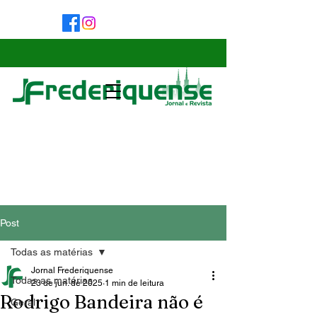
Post
Todas as matérias
Jornal Frederiquense
Todas as matérias
23 de jun. de 2025
1 min de leitura
Rodrigo Bandeira não é
Geral