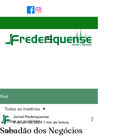
Post
Todas as matérias
Jornal Frederiquense
Todas as matérias
6 de jun. de 2024
1 min de leitura
Sabadão dos Negócios
Geral