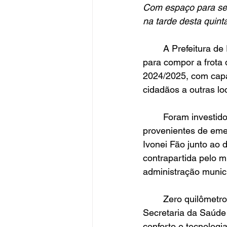
Com espaço para set
na tarde desta quint
	A Prefeitura de Frederico Westphalen recebeu, nesta quinta-feira (3), um novo veículo 
para compor a frota
2024/2025, com capa
cidadãos a outras lo
	Foram investidos R$ 137,9 mil na aquisição do veículo, sendo cerca de R$ 100 mil 
provenientes de emen
Ivonei Fão junto ao 
contrapartida pelo m
administração munici
	Zero quilômetro, com câmbio automático motor 1.8, a GM/Spin adquirida para a 
Secretaria da Saúde
conforto e tecnologi