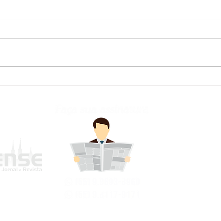
Defesa Civil atualiza
Fred
previsão meteorológica
para os próximos dias no
RS
frederi