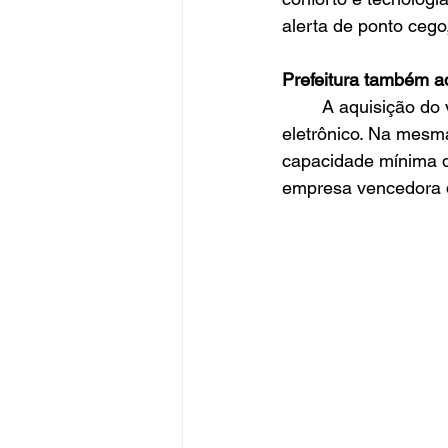
alerta de ponto cego
Prefeitura também a
	A aquisição do veículo se deu por meio da licitação 38/2024, modalidade pregão 
eletrônico. Na mesm
capacidade mínima d
empresa vencedora 