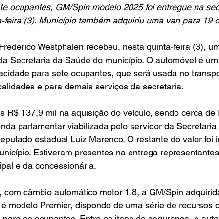
e ocupantes, GM/Spin modelo 2025 foi entregue na sede
a-feira (3). Município também adquiriu uma van para 19
 da Secretaria da Saúde do município. O automóvel é u
cidade para sete ocupantes, que será usada no transpo
calidades e para demais serviços da secretaria.
da parlamentar viabilizada pelo servidor da Secretaria
deputado estadual Luiz Marenco. O restante do valor foi 
unicípio. Estiveram presentes na entrega representantes
pal e da concessionária.
 é modelo Premier, dispondo de uma série de recursos 
a para os ocupantes. Entre os itens de segurança, o aut