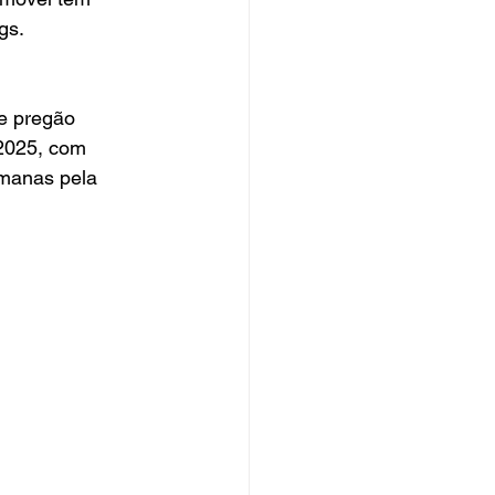
gs.
2025, com 
manas pela 