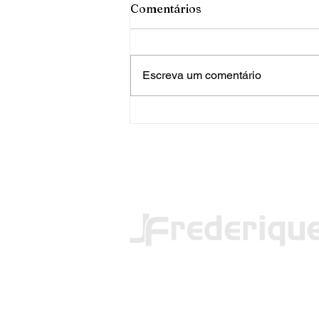
Comentários
Escreva um comentário
PRF apreende mais de 120
quilos de maconha em FW