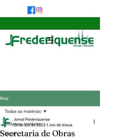
Post
Todas as matérias
Jornal Frederiquense
Todas as matérias
28 de abr. de 2023
1 min de leitura
Secretaria de Obras
Geral