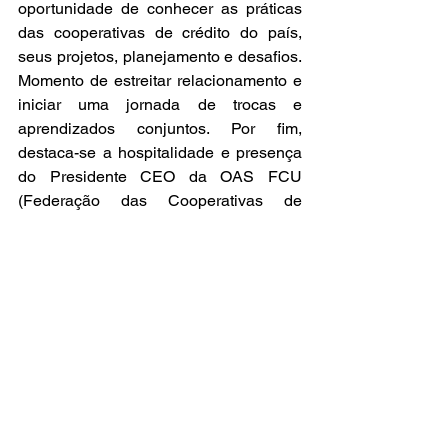
oportunidade de conhecer as práticas 
das cooperativas de crédito do país, 
seus projetos, planejamento e desafios. 
Momento de estreitar relacionamento e 
iniciar uma jornada de trocas e 
aprendizados conjuntos. Por fim, 
destaca-se a hospitalidade e presença 
do Presidente CEO da OAS FCU 
(Federação das Cooperativas de 
Crédito da Organização dos Estados 
Americanos), Carlos Calderón, em 
diversos momentos da programação, 
demonstrando a relevância da 
presença da delegação brasileira e da 
inspiração das práticas protagonizadas 
no setor.
	– Com certeza foi um momento 
único para nossa cooperativa. Voltamos 
com uma experiência grandiosa de 