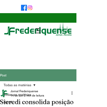
Post
Todas as matérias
Jornal Frederiquense
Todas as matérias
14 de abr.
2 min de leitura
Sicredi consolida posição
Geral