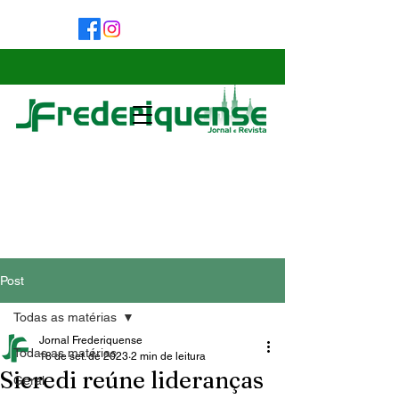
Post
Todas as matérias
Jornal Frederiquense
Todas as matérias
18 de set. de 2023
2 min de leitura
Sicredi reúne lideranças
Geral