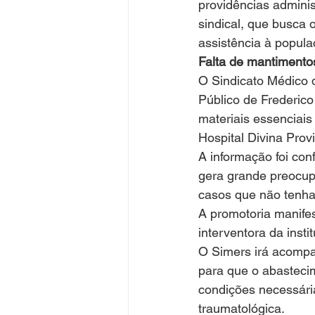
providências adminis
sindical, que busca 
assistência à popula
Falta de mantimento
O Sindicato Médico d
Público de Frederico
materiais essenciai
Hospital Divina Prov
A informação foi con
gera grande preocupa
casos que não tenham
A promotoria manife
interventora da inst
O Simers irá acompa
para que o abastecim
condições necessári
traumatológica.