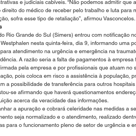
trativas e judiciais cabíveis. “Não podemos admitir que 
o direito do médico de receber pelo trabalho e luta para 
ção, sofra esse tipo de retaliação”, afirmou Vasconcelos.
s
o Rio Grande do Sul (Simers) entrou com notificação no
 Westphalen nesta quinta-feira, dia 9, informando uma pos
s para atendimento na urgência e emergência na traumat
idência. A razão seria a falta de pagamentos à empresa 
firmada pela empresa e por profissionais que atuam no s
ção, pois coloca em risco a assistência à população, p
 a possibilidade de transferência para outros hospitais
stou-se afirmando que haverá questionamentos endereç
ituição acerca da veracidade das informações.
nhar a apuração e cobrará celeridade nas medidas a s
ento seja normalizado e o atendimento, realizado dentr
as para o funcionamento pleno de setor de urgência e e