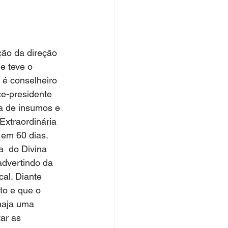
ção da direção 
e teve o 
 é conselheiro 
ce-presidente 
ta de insumos e 
xtraordinária 
 em 60 dias.
a  do Divina 
 advertindo da 
cal. Diante 
to e que o 
haja uma 
ar as 