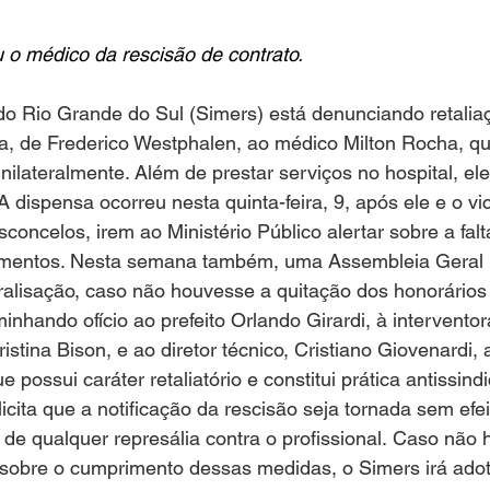
ou o médico da rescisão de contrato.
do Rio Grande do Sul (Simers) está denunciando retalia
a, de Frederico Westphalen, ao médico Milton Rocha, qu
nilateralmente. Além de prestar serviços no hospital, ele
A dispensa ocorreu nesta quinta-feira, 9, após ele e o vi
sconcelos, irem ao Ministério Público alertar sobre a fal
mentos. Nesta semana também, uma Assembleia Geral E
ralisação, caso não houvesse a quitação dos honorários
nhando ofício ao prefeito Orlando Girardi, à interventor
istina Bison, e ao diretor técnico, Cristiano Giovenardi,
e possui caráter retaliatório e constitui prática antissindi
licita que a notificação da rescisão seja tornada sem efei
 de qualquer represália contra o profissional. Caso não 
 sobre o cumprimento dessas medidas, o Simers irá adot