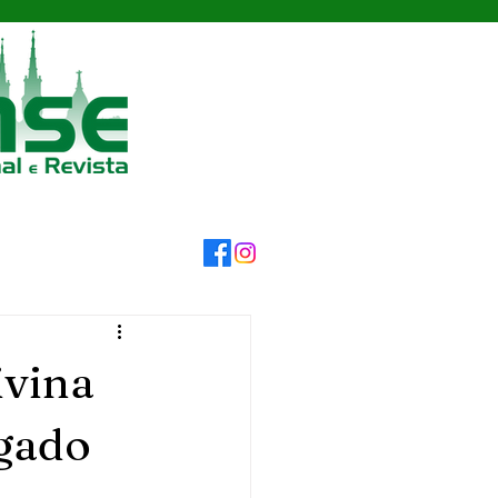
ivina
egado