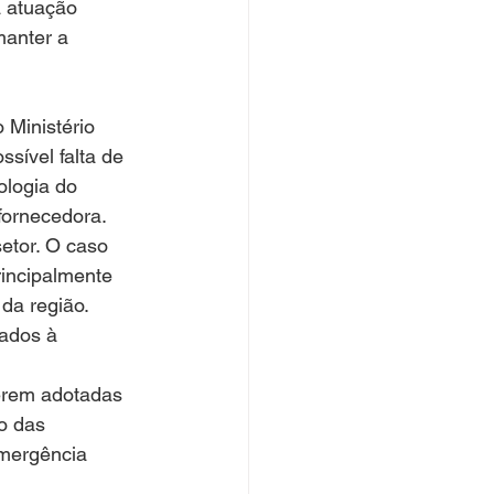
a atuação 
manter a 
 Ministério 
sível falta de 
ologia do 
fornecedora.
etor. O caso 
rincipalmente 
 da região.
ados à 
erem adotadas 
o das 
mergência 