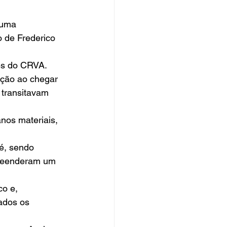
 uma 
 de Frederico 
es do CRVA. 
eção ao chegar 
 transitavam 
nos materiais, 
é, sendo 
apreenderam um 
o e, 
ados os 