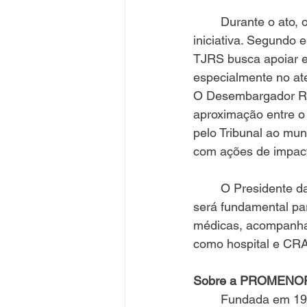
	Durante o ato, o Desembargador Cairo Madruga destacou o alcance social da 
iniciativa. Segundo e
TJRS busca apoiar e
especialmente no at
O Desembargador Rin
aproximação entre o 
pelo Tribunal ao mun
com ações de impact
	O Presidente da PROMENOR, Vagner Paloschi Pastorio, afirmou que o automóvel 
será fundamental par
médicas, acompanham
como hospital e CR
Sobre a PROMENO
	Fundada em 1969, a Associação Frederiquense de Promoção do Menor 