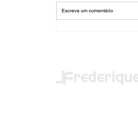
Escreva um comentário
PRF apreende mais de 120
quilos de maconha em FW