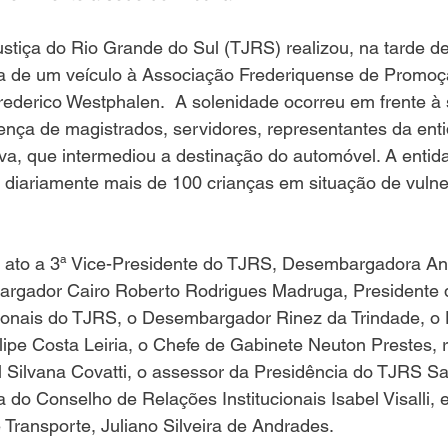
rega de um veículo à Associação Frederiquense de Promo
erico Westphalen.  A solenidade ocorreu em frente à 
ença de magistrados, servidores, representantes da ent
va, que intermediou a destinação do automóvel. A entid
riamente mais de 100 crianças em situação de vulner
rgador Cairo Roberto Rodrigues Madruga, Presidente 
ionais do TJRS, o Desembargador Rinez da Trindade, o D
ipe Costa Leiria, o Chefe de Gabinete Neuton Prestes, 
 Silvana Covatti, o assessor da Presidência do TJRS S
a do Conselho de Relações Institucionais Isabel Visalli, 
Transporte, Juliano Silveira de Andrades.