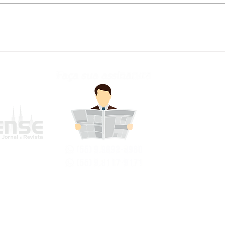
Defesa Civil atualiza
Fred
previsão meteorológica
para os próximos dias no
RS
frederi
Avenida Jo
Bairro Cen