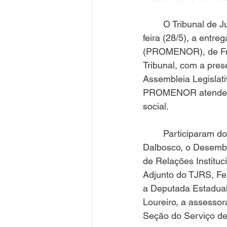
	O Tribunal de Justiça do Rio Grande do Sul (TJRS) realizou, na tarde desta quarta-
feira (28/5), a ent
(PROMENOR), de Fred
Tribunal, com a pres
Assembleia Legislati
PROMENOR atende dia
social.
	Participaram do ato a 3ª Vice-Presidente do TJRS, Desembargadora Ana Paula 
Dalbosco, o Desemba
de Relações Instituc
Adjunto do TJRS, Fel
a Deputada Estadual
Loureiro, a assessor
Seção do Serviço de 