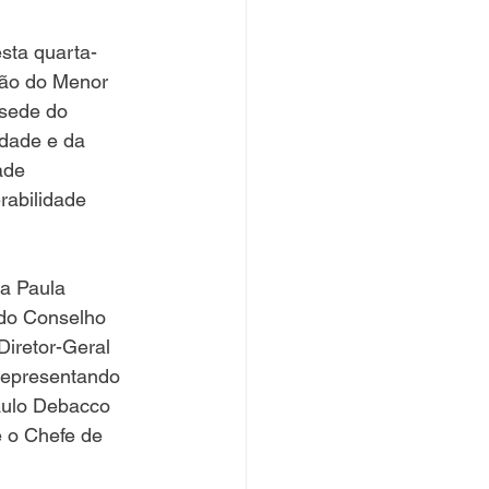
ção do Menor 
sede do 
idade e da 
ade 
abilidade 
do Conselho 
iretor-Geral 
representando 
aulo Debacco 
e o Chefe de 