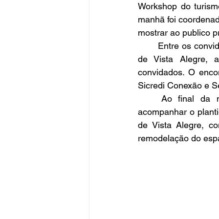
Workshop do turismo
manhã foi coordenad
mostrar ao publico p
	Entre os convidados estavam, professores, pesquisadores, secretários, Prefeito e Vice 
de Vista Alegre, 
convidados. O encon
Sicredi Conexão e S
	Ao final da manhã, sob o convite do Conego Leandro Piffer, todos puderam 
acompanhar o plantio
de Vista Alegre, co
remodelação do espaç