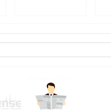
Defesa Civil atualiza
Fred
previsão meteorológica
para os próximos dias no
RS
frederi