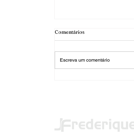
Comentários
Escreva um comentário
PRF apreende mais de 120
quilos de maconha em FW