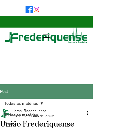
Post
Todas as matérias
Jornal Frederiquense
Todas as matérias
18 de mai.
1 min de leitura
União Frederiquense
Geral