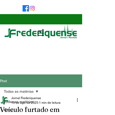
Post
Todas as matérias
Jornal Frederiquense
Todas as matérias
19 de ago. de 2025
1 min de leitura
Veículo furtado em
Geral