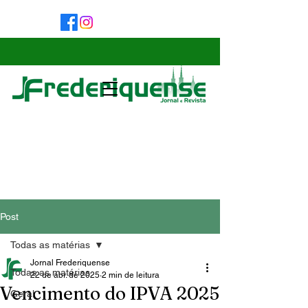
Post
Todas as matérias
Jornal Frederiquense
Todas as matérias
22 de abr. de 2025
2 min de leitura
Vencimento do IPVA 2025
Geral