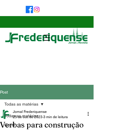
Post
Todas as matérias
Jornal Frederiquense
Todas as matérias
25 de out. de 2023
3 min de leitura
Verbas para construção
Geral