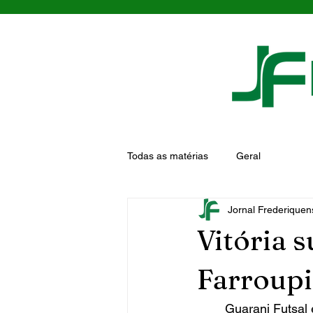
Todas as matérias
Geral
Jornal Frederiquen
Vitória 
Farroupi
	Guarani Futsal estreou com o pé direito na Super Taça Farroupilha sediada em 