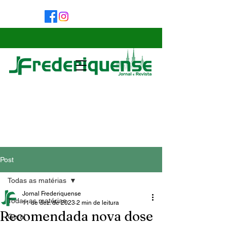
Post
Todas as matérias
Jornal Frederiquense
Todas as matérias
11 de dez. de 2023
2 min de leitura
Recomendada nova dose
Geral